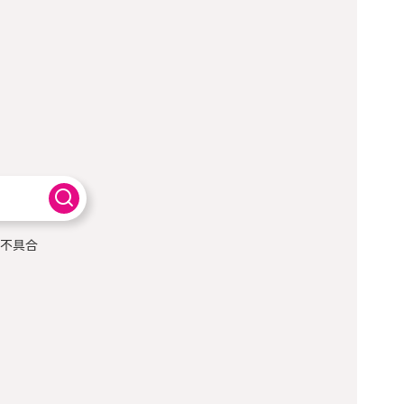
検
索
不具合