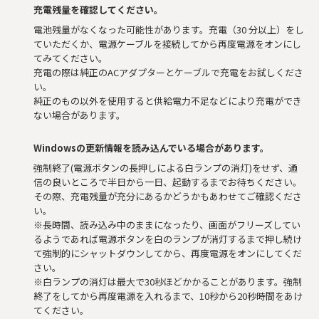
充電残量を確認してください。
電池残量がなくなった可能性があります。充電（30 分以上）をし
ていただくか、電源ケーブルを接続してから再度電源をオンにし
てみてください。
充電の際は純正のACアダプターとケーブルで充電をお試しくださ
い。
純正のもの以外を使用すると供給電力不足などにより充電ができ
ない場合があります。
Windowsの更新情報を読み込んでいる場合があります。
強制終了(電源ボタンの長押しによる白ランプの消灯)をせず、通
信の良いところで半日から一日、起動するまでお待ちください。
その際、充電残量が充分にあるかどうかもあわせてご確認くださ
い。
※長時間、読み込み中のままになったり、画面がフリーズしてい
るようであれば電源ボタンを白のランプが消灯するまで押し続け
て強制的にシャットダウンしてから、再度電源をオンにしてくだ
さい。
※白ランプの消灯は最大で30秒ほどかかることがあります。強制
終了をしてから再度電源を入れるまで、10秒から20秒時間をあけ
てください。